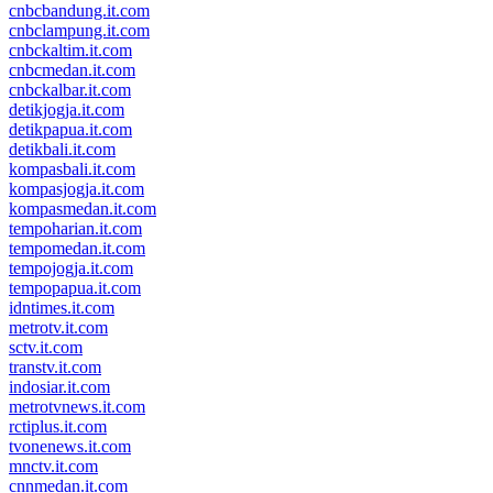
cnbcbandung.it.com
cnbclampung.it.com
cnbckaltim.it.com
cnbcmedan.it.com
cnbckalbar.it.com
detikjogja.it.com
detikpapua.it.com
detikbali.it.com
kompasbali.it.com
kompasjogja.it.com
kompasmedan.it.com
tempoharian.it.com
tempomedan.it.com
tempojogja.it.com
tempopapua.it.com
idntimes.it.com
metrotv.it.com
sctv.it.com
transtv.it.com
indosiar.it.com
metrotvnews.it.com
rctiplus.it.com
tvonenews.it.com
mnctv.it.com
cnnmedan.it.com