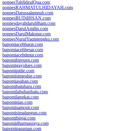
ponpesTahfidzulQua.com
ponpesRAHMATULHIDAYAH.com
ponpesDarussalamnuh.com
ponpesBUDiIHSAN.com
ponpesdayahdarulilham.com
ponpesDarulAmilin.com
ponpesDarulMakmur.com
ponpesNurulYaqintengku.com
bapomiacehbarat.com
bapomiacehbesar.com
bapomiacehtimur.com
bapomibireuen.com
bapomigayolues.com
bapomipidie.com
bapomisimeulue.com
bapomiasahan.com
bapomibatubara.com
bapomilabuhanbatu.com
bapomilangkat.com
bapominias.com
bapomisamosir.com
bapomisimalungun.com
bapomibinjai.com
bapomidharmasraya.com
bapomipasaman.com