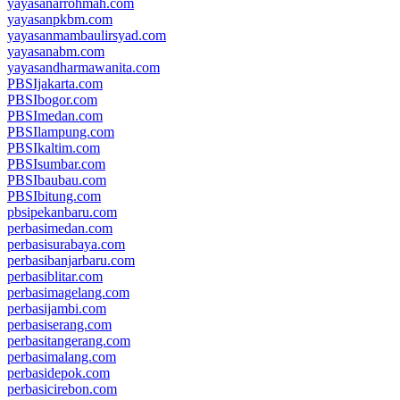
yayasanarrohmah.com
yayasanpkbm.com
yayasanmambaulirsyad.com
yayasanabm.com
yayasandharmawanita.com
PBSIjakarta.com
PBSIbogor.com
PBSImedan.com
PBSIlampung.com
PBSIkaltim.com
PBSIsumbar.com
PBSIbaubau.com
PBSIbitung.com
pbsipekanbaru.com
perbasimedan.com
perbasisurabaya.com
perbasibanjarbaru.com
perbasiblitar.com
perbasimagelang.com
perbasijambi.com
perbasiserang.com
perbasitangerang.com
perbasimalang.com
perbasidepok.com
perbasicirebon.com