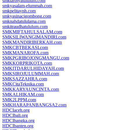
smktarbiyatululum.com
smkyasalam-elummah.com
smkpelitaynh.com
smkyasinacigombong.com
smknahdatululama.com
smkitraudhatululum.com
SMKMIFTAHULSALAM.com
SMKSILIWANGIMANDIRI.com
SMKMANDIRIBERKAH.com
SMKCBTBEKASI.com
SMKMANAROFA.com
SMKPGRIBOJONGMANGU.com
SMKKORPRIKOTA.com
SMKITDARULHIDAYAH.com
SMKSIROJULUMMAH.com
SMKSAZZAHRA.com
SMKCitaTeknika.com
SMKKARYAUNCINTA.com
SMKALHIKAM.com
SMK2LPPM.com
SMKHARAPANBANGSA2.com
HDCIaceh.org
HDCIbali.org
HDCIbangka.org
HDCIbanten.org