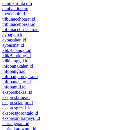
cnnmetro.it.com
cnnbali.it.com
meulaboh.id
tribunacehbarat.id
tribunacehbesar.id
tribunacehselatan.id
ayoagam.id
ayoasahan.id
ayoasmat.id
klikBalangan.id
klikBandung.id
klikbanggai.id
infobangkalan.id
infobangli.id
infobanjarnegara.id
infobantaeng.id
infobantul.id
ekspresbekasi.id
ekspresbone.id
eksprescianjur.id
ekspresgresik.id
ekspresgorontalo.id
ekspresindramayu.id
harianjepara.id
hariankarawang.id