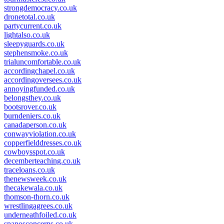
strongdemocracy.co.uk
dronetotal.co.uk
partycurrent.co.uk
lightalso.co.uk
sleepyguards.co.uk
stephensmoke.co.uk
trialuncomfortable.co.uk
accordingchapel.co.uk
accordingoversees.co.uk
annoyingfunded.co.uk
belongsthey.co.uk
bootsrover.co.uk
burndeniers.co.uk
canadaperson.co.uk
conwayviolation.co.uk
copperfielddresses.co.uk
cowboysspot.co.uk
decemberteaching.co.uk
traceloans.co.uk
thenewsweek.co.uk
thecakewala.co.uk
thomson-thorn.co.uk
wrestlingagrees.co.uk
underneathfoiled.co.uk
spanosconcerns.co.uk