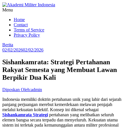
Lompat
ke
Menu
konten
Akademi
Home
Militer
Contact
Indonesia
Terms of Service
Privacy Policy
Putra
Papua,
Berita
Jiwa
02/02/2026
02/02/2026
Ksatria,
Garda
Sishankamrata: Strategi Pertahanan
Terdepan
Rakyat Semesta yang Membuat Lawan
Indonesia!
Berpikir Dua Kali
Diposkan Oleh:admin
Indonesia memiliki doktrin pertahanan unik yang lahir dari sejarah
panjang perjuangan merebut kemerdekaan melawan penjajah
melalui kekuatan kolektif. Konsep ini dikenal sebagai
Sishankamrata Strategi
pertahanan yang melibatkan seluruh
elemen bangsa secara terpadu dan menyeluruh. Kekuatan utama
sistem ini terletak pada kemanunggalan antara militer profesional