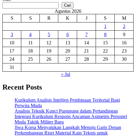
Cari
Agustus 2026
S
S
R
K
J
S
M
1
2
3
4
5
6
7
8
9
10
11
12
13
14
15
16
17
18
19
20
21
22
23
24
25
26
27
28
29
30
31
« Jul
Recent Posts
Kurikulum Analisis Intelijen Pembinaan Teritorial Bagi
Perwira Muda
Analisis Teknik Kunci Punggung dalam Pertandingan
Integrasi Kurikulum Respons Ancaman Asimetris Personel
Muda Taktik Militer Baru
Jiwa Korsa Menyatukan Langkah Menuju Garis Depan
Perkembangan Riset Material Kain Teknis untuk