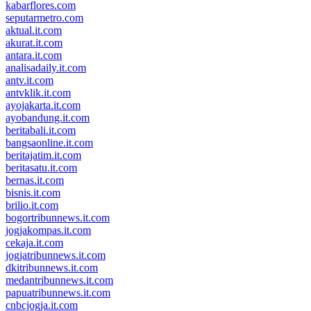
kabarflores.com
seputarmetro.com
aktual.it.com
akurat.it.com
antara.it.com
analisadaily.it.com
antv.it.com
antvklik.it.com
ayojakarta.it.com
ayobandung.it.com
beritabali.it.com
bangsaonline.it.com
beritajatim.it.com
beritasatu.it.com
bernas.it.com
bisnis.it.com
brilio.it.com
bogortribunnews.it.com
jogjakompas.it.com
cekaja.it.com
jogjatribunnews.it.com
dkitribunnews.it.com
medantribunnews.it.com
papuatribunnews.it.com
cnbcjogja.it.com