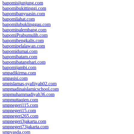
bapomisijunjung.com
bapomibukittinggi.com
bapomibanyuasin.com
bapomilahat.com
bapomilubuklinggau.com
bapomipalembang.com
bapomiPrabumulih.com
bapomibengkalis.com
bapomipelalawan.com
bapomidumai.com
bapomibatam.com
bapomibatanghari.com
bapomijambi.com
smpadikirma.com
smpasisi.com
smpislamas-syafiiyah02.com
smpmadinaislamicschool.com
smpmuhammadiyah36.com
smpmuttaqien.com
smpnegeri115.com
smpnegeri15.com
smpnegeri265.com
smpnegeri3jakarta.com
smpnegeri73jakarta.com
smpyasda.com