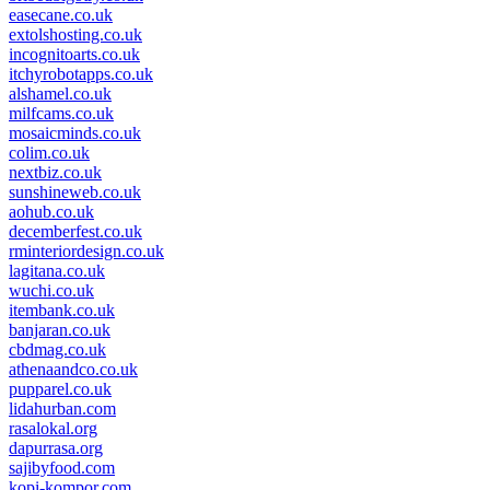
easecane.co.uk
extolshosting.co.uk
incognitoarts.co.uk
itchyrobotapps.co.uk
alshamel.co.uk
milfcams.co.uk
mosaicminds.co.uk
colim.co.uk
nextbiz.co.uk
sunshineweb.co.uk
aohub.co.uk
decemberfest.co.uk
rminteriordesign.co.uk
lagitana.co.uk
wuchi.co.uk
itembank.co.uk
banjaran.co.uk
cbdmag.co.uk
athenaandco.co.uk
pupparel.co.uk
lidahurban.com
rasalokal.org
dapurrasa.org
sajibyfood.com
kopi-kompor.com