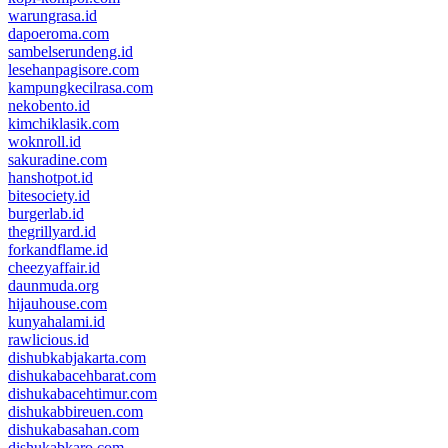
warungrasa.id
dapoeroma.com
sambelserundeng.id
lesehanpagisore.com
kampungkecilrasa.com
nekobento.id
kimchiklasik.com
woknroll.id
sakuradine.com
hanshotpot.id
bitesociety.id
burgerlab.id
thegrillyard.id
forkandflame.id
cheezyaffair.id
daunmuda.org
hijauhouse.com
kunyahalami.id
rawlicious.id
dishubkabjakarta.com
dishukabacehbarat.com
dishukabacehtimur.com
dishukabbireuen.com
dishukabasahan.com
dishukabkaro.com