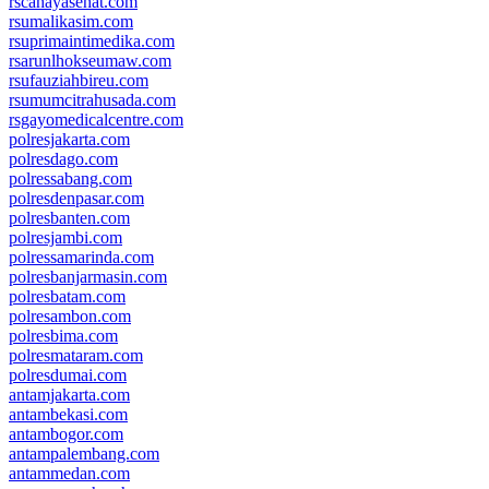
rscahayasehat.com
rsumalikasim.com
rsuprimaintimedika.com
rsarunlhokseumaw.com
rsufauziahbireu.com
rsumumcitrahusada.com
rsgayomedicalcentre.com
polresjakarta.com
polresdago.com
polressabang.com
polresdenpasar.com
polresbanten.com
polresjambi.com
polressamarinda.com
polresbanjarmasin.com
polresbatam.com
polresambon.com
polresbima.com
polresmataram.com
polresdumai.com
antamjakarta.com
antambekasi.com
antambogor.com
antampalembang.com
antammedan.com