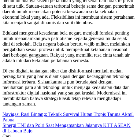
menuntut adanya sistem pertahanan yang tersebar dan tidak terpusat
di satu titik. Satuan-satuan teritorial bekerja sama dengan pemerintah
daerah untuk memetakan potensi kerawanan serta kekuatan
ekonomi lokal yang ada. Fleksibilitas ini membuat sistem pertahanan
kita menjadi sangat dinamis dan sulit ditembus.
Edukasi mengenai kesadaran bela negara menjadi fondasi penting
untuk menanamkan jiwa patriotisme kepada generasi muda sejak
dini di sekolah. Bela negara bukan berarti wajib militer, melainkan
pengabdian sesuai profesi untuk memperkuat ketahanan nasional
dari berbagai gangguan. Rakyat yang memiliki rasa cinta tanah air
adalah inti dari kekuatan pertahanan semesta.
Di era digital, tantangan siber dan disinformasi menjadi medan
perang baru yang harus diantisipasi dengan kecanggihan teknologi
informasi terbaru. Sishankamrata pun beradaptasi dengan
melibatkan para ahli teknologi untuk menjaga kedaulatan data dan
infrastruktur digital nasional yang sangat krusial. Modernisasi ini
membuktikan bahwa strategi klasik tetap relevan menghadapi
tantangan zaman.
Navigasi
Navigasi Rasi Bintang: Teknik Survival Hutan Tropis Taruna Akmil
Papua
pos
Sinergi TNI dan Polri Saat Mengamankan Jalannya KTT ASEAN
di Labuan Bajo
Cari