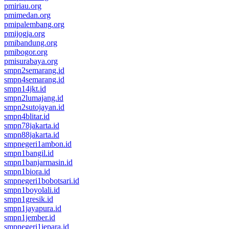
pmiriau.org
pmimedan.org
pmipalembang.org
pmijogja.org
pmibandung.org
pmibogor.org
pmisurabaya.org
smpn2semarang.id
smpn4semarang.id
smpn14jkt.id
smpn2lumajang.id
smpn2sutojayan.id
smpn4blitar.id
smpn78jakarta.id
smpn88jakarta.id
smpnegeri1ambon.id
smpn1bangil.id
smpn1banjarmasin.id
smpn1biora.id
smpnegeri1bobotsari.id
smpn1boyolali.id
smpn1gresik.id
smpn1jayapura.id
smpn1jember.id
smpnegeri1jepara.id