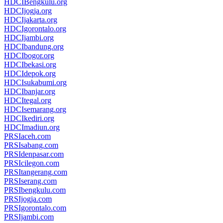
HDCIBengkulu.org
HDCIjogja.org
HDCIjakarta.org
HDCIgorontalo.org
HDCIjambi.org
HDCIbandung.org
HDCIbogor.org
HDCIbekasi.org
HDCIdepok.org
HDCIsukabumi.org
HDCIbanjar.org
HDCItegal.org
HDCIsemarang.org
HDCIkediri.org
HDCImadiun.org
PRSIaceh.com
PRSIsabang.com
PRSIdenpasar.com
PRSIcilegon.com
PRSItangerang.com
PRSIserang.com
PRSIbengkulu.com
PRSIjogja.com
PRSIgorontalo.com
PRSIjambi.com