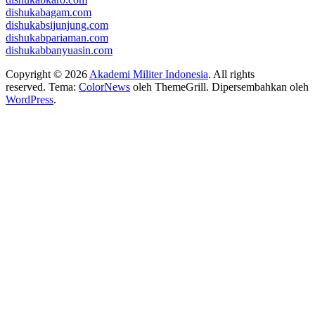
dishukabagam.com
dishukabsijunjung.com
dishukabpariaman.com
dishukabbanyuasin.com
Copyright © 2026
Akademi Militer Indonesia
. All rights
reserved. Tema:
ColorNews
oleh ThemeGrill. Dipersembahkan oleh
WordPress
.