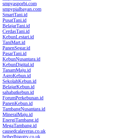
smpyasporbi.com
smpypialbayan.com
SmartTani.id
PusatTani.id
BelajarTani.id
CerdasTani.id
KebunLestari.id
TaniMart.id
PanenSegar.id
PasarTani.id
KebunNusantara.id
KebunDigital.id
TanamMaju.id
AgroKebun.id
SekolahKebun.id
BelajarKebun.id
sahabatkebun.id
ForumPerkebunan.id
PanenKebun.id
TambangNusantara.id
MineralMaju.id
EnergiTambang.id
MegaTambang.id
causedcalaveras.co.uk
bribedbigotry.co.uk