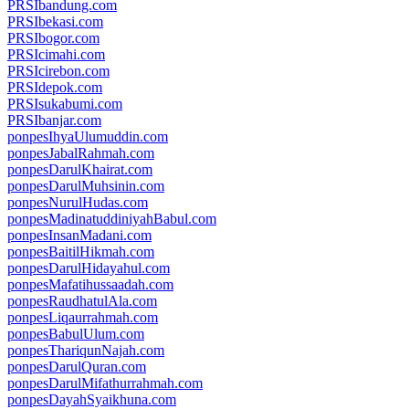
PRSIbandung.com
PRSIbekasi.com
PRSIbogor.com
PRSIcimahi.com
PRSIcirebon.com
PRSIdepok.com
PRSIsukabumi.com
PRSIbanjar.com
ponpesIhyaUlumuddin.com
ponpesJabalRahmah.com
ponpesDarulKhairat.com
ponpesDarulMuhsinin.com
ponpesNurulHudas.com
ponpesMadinatuddiniyahBabul.com
ponpesInsanMadani.com
ponpesBaitilHikmah.com
ponpesDarulHidayahul.com
ponpesMafatihussaadah.com
ponpesRaudhatulAla.com
ponpesLiqaurrahmah.com
ponpesBabulUlum.com
ponpesThariqunNajah.com
ponpesDarulQuran.com
ponpesDarulMifathurrahmah.com
ponpesDayahSyaikhuna.com