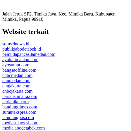
Jalan Jeruk SP2, Timika Jaya, Kec. Mimika Baru, Kabupaten
Mimika, Papua 99910
Website terkait
sumselnews.id
publikjabodetabek.id
pemudapancasilamedan.com
ayokalimantan.com
ayosumut.com
bangsaoffline.com
cnbcmedan.com
cnnmedan.com
cnnjakarta.com
cnbcjakarta.com
hariansumatra.com
harianikn.com
bandungtimes.com
sumutekspres.com
lampungpos.com
mediasulawesi.com
mediajabodetabek.com