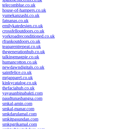
telecomblue.co.uk
house-of-hampers.co.uk
yumekanzashi.co.uk
fatnanas.co.uk
emilykatedesign.co.uk
crossfelloutdoors.co.uk
yorkroadreconditioned.co.uk
rfrankoutdoors.co.uk
teaparentrepeat.co.uk
thegenerationhub.co.uk
talkingmagpie.co.uk
humancotton.co.uk
newdawndigitals.co.uk
saintfelice.co.uk
mrjapparel.co.uk
kinkycatalog.co.uk
thefaciahub.co.uk
yayasanbinabakti.com
paudtunasbangsa.com
smkal-amin.com
smkal-manar.com
smkdarulamal.com
smkitpasundan.com
smkpgrikamal.com