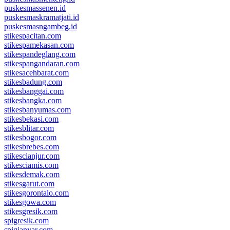
puskesmassenen.id
puskesmaskramatjati.id
puskesmasngambeg.id
stikespacitan.com
stikespamekasan.com
stikespandeglang.com
stikespangandaran.com
stikesacehbarat.com
stikesbadung.com
stikesbanggai.com
stikesbangka.com
stikesbanyumas.com
stikesbekasi.com
stikesblitar.com
stikesbogor.com
stikesbrebes.com
stikescianjur.com
stikesciamis.com
stikesdemak.com
stikesgarut.com
stikesgorontalo.com
stikesgowa.com
stikesgresik.com
spigresik.com
spigianyar.com