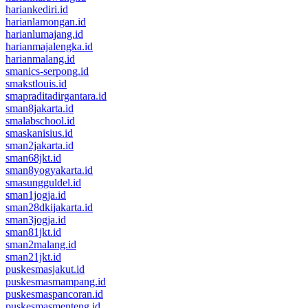
hariankediri.id
harianlamongan.id
harianlumajang.id
harianmajalengka.id
harianmalang.id
smanics-serpong.id
smakstlouis.id
smapraditadirgantara.id
sman8jakarta.id
smalabschool.id
smaskanisius.id
sman2jakarta.id
sman68jkt.id
sman8yogyakarta.id
smasungguldel.id
sman1jogja.id
sman28dkijakarta.id
sman3jogja.id
sman81jkt.id
sman2malang.id
sman21jkt.id
puskesmasjakut.id
puskesmasmampang.id
puskesmaspancoran.id
puskesmasmenteng.id