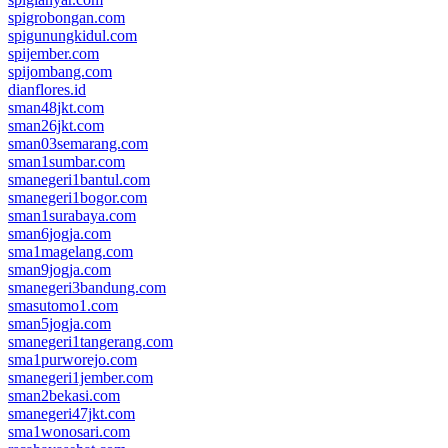
spigrobongan.com
spigunungkidul.com
spijember.com
spijombang.com
dianflores.id
sman48jkt.com
sman26jkt.com
sman03semarang.com
sman1sumbar.com
smanegeri1bantul.com
smanegeri1bogor.com
sman1surabaya.com
sman6jogja.com
sma1magelang.com
sman9jogja.com
smanegeri3bandung.com
smasutomo1.com
sman5jogja.com
smanegeri1tangerang.com
sma1purworejo.com
smanegeri1jember.com
sman2bekasi.com
smanegeri47jkt.com
sma1wonosari.com