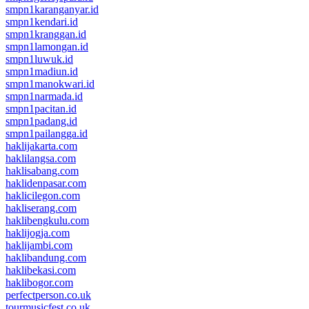
smpn1karanganyar.id
smpn1kendari.id
smpn1kranggan.id
smpn1lamongan.id
smpn1luwuk.id
smpn1madiun.id
smpn1manokwari.id
smpn1narmada.id
smpn1pacitan.id
smpn1padang.id
smpn1pailangga.id
haklijakarta.com
haklilangsa.com
haklisabang.com
haklidenpasar.com
haklicilegon.com
hakliserang.com
haklibengkulu.com
haklijogja.com
haklijambi.com
haklibandung.com
haklibekasi.com
haklibogor.com
perfectperson.co.uk
tourmusicfest.co.uk