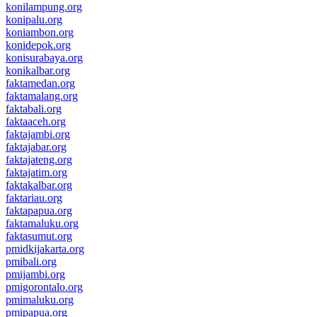
konilampung.org
konipalu.org
koniambon.org
konidepok.org
konisurabaya.org
konikalbar.org
faktamedan.org
faktamalang.org
faktabali.org
faktaaceh.org
faktajambi.org
faktajabar.org
faktajateng.org
faktajatim.org
faktakalbar.org
faktariau.org
faktapapua.org
faktamaluku.org
faktasumut.org
pmidkijakarta.org
pmibali.org
pmijambi.org
pmigorontalo.org
pmimaluku.org
pmipapua.org