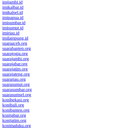
imijambi.id
imikalbar.id
imikalsel.id
imipapua.id
imisumbar.id
imisumut.id
imiriau.id
imilampung.id
suaraaceh.org
suarabanten.org
suarajogja.org
suarajambi.org
suarajabar.org
suarajatim.org
suarajateng.org
suarariau.org
suarasumut.org
suarasumbar.org
suarasumsel.org
konibekasi.org
konibali.org
konibanten.org
konijabar.org
konijatim.org
konimaluku.org