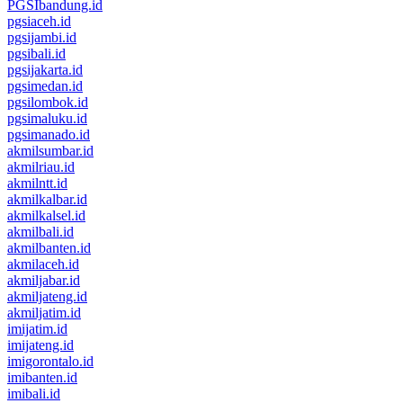
PGSIbandung.id
pgsiaceh.id
pgsijambi.id
pgsibali.id
pgsijakarta.id
pgsimedan.id
pgsilombok.id
pgsimaluku.id
pgsimanado.id
akmilsumbar.id
akmilriau.id
akmilntt.id
akmilkalbar.id
akmilkalsel.id
akmilbali.id
akmilbanten.id
akmilaceh.id
akmiljabar.id
akmiljateng.id
akmiljatim.id
imijatim.id
imijateng.id
imigorontalo.id
imibanten.id
imibali.id