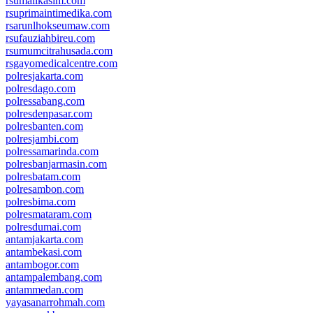
rsumalikasim.com
rsuprimaintimedika.com
rsarunlhokseumaw.com
rsufauziahbireu.com
rsumumcitrahusada.com
rsgayomedicalcentre.com
polresjakarta.com
polresdago.com
polressabang.com
polresdenpasar.com
polresbanten.com
polresjambi.com
polressamarinda.com
polresbanjarmasin.com
polresbatam.com
polresambon.com
polresbima.com
polresmataram.com
polresdumai.com
antamjakarta.com
antambekasi.com
antambogor.com
antampalembang.com
antammedan.com
yayasanarrohmah.com