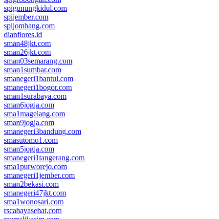
spigunungkidul.com
spijember.com
spijombang.com
dianflores.id
sman48jkt.com
sman26jkt.com
sman03semarang.com
sman1sumbar.com
smanegeri1bantul.com
smanegeri1bogor.com
sman1surabaya.com
sman6jogja.com
sma1magelang.com
sman9jogja.com
smanegeri3bandung.com
smasutomo1.com
sman5jogja.com
smanegeri1tangerang.com
sma1purworejo.com
smanegeri1jember.com
sman2bekasi.com
smanegeri47jkt.com
sma1wonosari.com
rscahayasehat.com