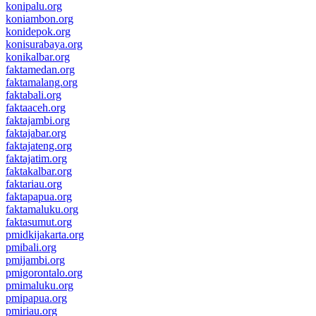
konipalu.org
koniambon.org
konidepok.org
konisurabaya.org
konikalbar.org
faktamedan.org
faktamalang.org
faktabali.org
faktaaceh.org
faktajambi.org
faktajabar.org
faktajateng.org
faktajatim.org
faktakalbar.org
faktariau.org
faktapapua.org
faktamaluku.org
faktasumut.org
pmidkijakarta.org
pmibali.org
pmijambi.org
pmigorontalo.org
pmimaluku.org
pmipapua.org
pmiriau.org