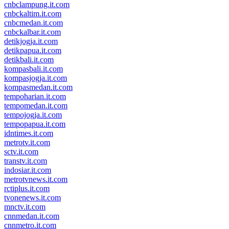
cnbclampung.it.com
cnbckaltim.it.com
cnbcmedan.it.com
cnbckalbar.it.com
detikjogja.it.com
detikpapua.it.com
detikbali.it.com
kompasbali.it.com
kompasjogja.it.com
kompasmedan.it.com
tempoharian.it.com
tempomedan.it.com
tempojogja.it.com
tempopapua.it.com
idntimes.it.com
metrotv.it.com
sctv.it.com
transtv.it.com
indosiar.it.com
metrotvnews.it.com
rctiplus.it.com
tvonenews.it.com
mnctv.it.com
cnnmedan.it.com
cnnmetro.it.com