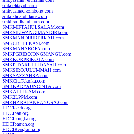
smkyasalam-elummah.com
smkpelitaynh.com
smkyasinacigombong.com
smknahdatululama.com
smkitraudhatululum.com
SMKMIFTAHULSALAM.com
SMKSILIWANGIMANDIRI.com
SMKMANDIRIBERKAH.com
SMKCBTBEKASI.com
SMKMANAROFA.com
SMKPGRIBOJONGMANGU.com
SMKKORPRIKOTA.com
SMKITDARULHIDAYAH.com
SMKSIROJULUMMAH.com
SMKSAZZAHRA.com
SMKCitaTeknika.com
SMKKARYAUNCINTA.com
SMKALHIKAM.com
SMK2LPPM.com
SMKHARAPANBANGSA2.com
HDCIaceh.org
HDCIbali.org
HDCIbangka.org
HDCIbanten.org
HDCIBengkulu.org