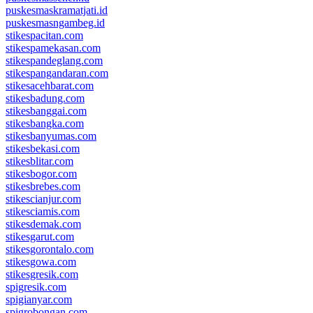
puskesmaskramatjati.id
puskesmasngambeg.id
stikespacitan.com
stikespamekasan.com
stikespandeglang.com
stikespangandaran.com
stikesacehbarat.com
stikesbadung.com
stikesbanggai.com
stikesbangka.com
stikesbanyumas.com
stikesbekasi.com
stikesblitar.com
stikesbogor.com
stikesbrebes.com
stikescianjur.com
stikesciamis.com
stikesdemak.com
stikesgarut.com
stikesgorontalo.com
stikesgowa.com
stikesgresik.com
spigresik.com
spigianyar.com
spigrobongan.com