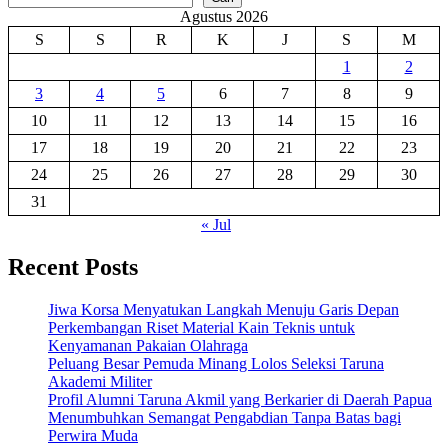
Agustus 2026
S
S
R
K
J
S
M
1
2
3
4
5
6
7
8
9
10
11
12
13
14
15
16
17
18
19
20
21
22
23
24
25
26
27
28
29
30
31
« Jul
Recent Posts
Jiwa Korsa Menyatukan Langkah Menuju Garis Depan
Perkembangan Riset Material Kain Teknis untuk
Kenyamanan Pakaian Olahraga
Peluang Besar Pemuda Minang Lolos Seleksi Taruna
Akademi Militer
Profil Alumni Taruna Akmil yang Berkarier di Daerah Papua
Menumbuhkan Semangat Pengabdian Tanpa Batas bagi
Perwira Muda