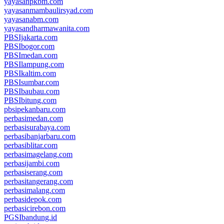
yayasanpkbm.com
yayasanmambaulirsyad.com
yayasanabm.com
yayasandharmawanita.com
PBSIjakarta.com
PBSIbogor.com
PBSImedan.com
PBSIlampung.com
PBSIkaltim.com
PBSIsumbar.com
PBSIbaubau.com
PBSIbitung.com
pbsipekanbaru.com
perbasimedan.com
perbasisurabaya.com
perbasibanjarbaru.com
perbasiblitar.com
perbasimagelang.com
perbasijambi.com
perbasiserang.com
perbasitangerang.com
perbasimalang.com
perbasidepok.com
perbasicirebon.com
PGSIbandung.id