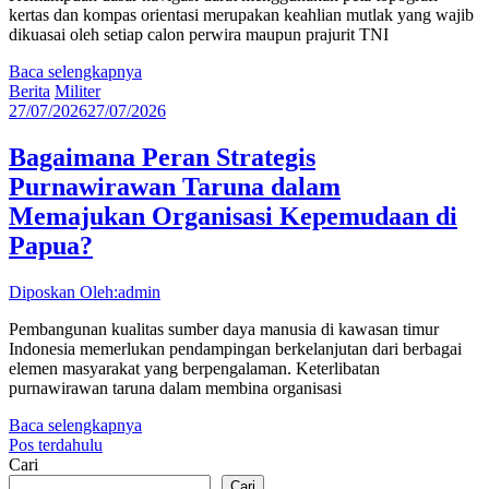
kertas dan kompas orientasi merupakan keahlian mutlak yang wajib
dikuasai oleh setiap calon perwira maupun prajurit TNI
Baca selengkapnya
Berita
Militer
27/07/2026
27/07/2026
Bagaimana Peran Strategis
Purnawirawan Taruna dalam
Memajukan Organisasi Kepemudaan di
Papua?
Diposkan Oleh:admin
Pembangunan kualitas sumber daya manusia di kawasan timur
Indonesia memerlukan pendampingan berkelanjutan dari berbagai
elemen masyarakat yang berpengalaman. Keterlibatan
purnawirawan taruna dalam membina organisasi
Baca selengkapnya
Navigasi
Pos terdahulu
Cari
pos
Cari