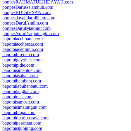
ponpesRAHMATULHIDAYAH.com
ponpesDarussalamnuh.com
ponpesBUDiIHSAN.com
ponpesdayahdarulilham.com
ponpesDarulAmilin.com
ponpesDarulMakmur.com
ponpesNurulYaqintengku.com
bapomiacehbarat.com
bapomiacehbesar.com
bapomiacehtimur.com
bapomibireuen.com
bapomigayolues.com
bapomipidie.com
bapomisimeulue.com
bapomiasahan.com
bapomibatubara.com
bapomilabuhanbatu.com
bapomilangkat.com
bapominias.com
bapomisamosir.com
bapomisimalungun.com
bapomibinjai.com
bapomidharmasraya.com
bapomipasaman.com
bapomisijunjung.com