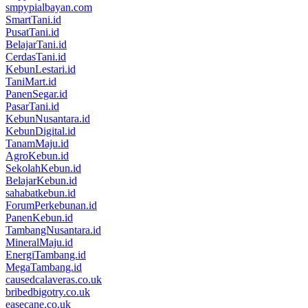
smpypialbayan.com
SmartTani.id
PusatTani.id
BelajarTani.id
CerdasTani.id
KebunLestari.id
TaniMart.id
PanenSegar.id
PasarTani.id
KebunNusantara.id
KebunDigital.id
TanamMaju.id
AgroKebun.id
SekolahKebun.id
BelajarKebun.id
sahabatkebun.id
ForumPerkebunan.id
PanenKebun.id
TambangNusantara.id
MineralMaju.id
EnergiTambang.id
MegaTambang.id
causedcalaveras.co.uk
bribedbigotry.co.uk
easecane.co.uk