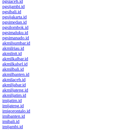
pgsiaceh.id
pgsijambi.id
pgsibali.id
pgsijakarta.id
pgsimedan.id
pgsilombok.id
pgsimaluku.id
pgsimanado.id
akmilsumbar.id
akmilriau.id
akmilntt.id
akmilkalbar.id
akmilkalsel.id
akmilbali.id
akmilbanten.id
akmilaceh.id
akmiljabar.id
akmiljateng.id
akmiljatim.id
imijatim.id
imijateng.id
imigorontalo.id
imibanten.id
imibali.id
imijambi.id