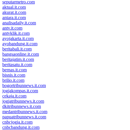
seputarmetro.com
aktual.it.com
akurat.it.com
antara.it.com
analisadaily.it.com
antv.it.com
antvklik.it.com
ayojakarta.it.com
ayobandung.it.com
beritabali.it.com
bangsaonline.it.com
beritajatim.it.com
beritasatu.it.com
bernas.it.com
bisnis.it.com
brilio.it.com
bogortribunnews.it.com
jogjakompas.it.com
cekaja.it.com
jogjatribunnews.it.com
dkitribunnews.it.com
medantribunnews.it.com
papuatribunnews.it.com
cnbcjogja.it.com
cnbcbandung.it.com