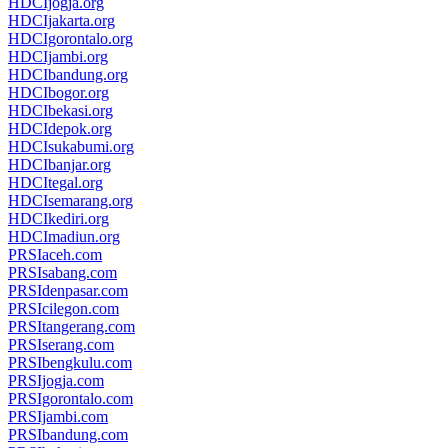
HDCIjogja.org
HDCIjakarta.org
HDCIgorontalo.org
HDCIjambi.org
HDCIbandung.org
HDCIbogor.org
HDCIbekasi.org
HDCIdepok.org
HDCIsukabumi.org
HDCIbanjar.org
HDCItegal.org
HDCIsemarang.org
HDCIkediri.org
HDCImadiun.org
PRSIaceh.com
PRSIsabang.com
PRSIdenpasar.com
PRSIcilegon.com
PRSItangerang.com
PRSIserang.com
PRSIbengkulu.com
PRSIjogja.com
PRSIgorontalo.com
PRSIjambi.com
PRSIbandung.com