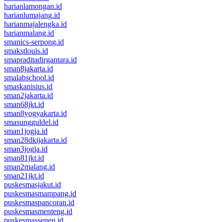
harianlamongan.id
harianlumajang.id
harianmajalengka.id
harianmalang.id
smanics-serpong.id
smakstlouis.id
smapraditadirgantara.id
sman8jakarta.id
smalabschool.id
smaskanisius.id
sman2jakarta.id
sman68jkt.id
sman8yogyakarta.id
smasungguldel.id
sman1jogja.id
sman28dkijakarta.id
sman3jogja.id
sman81jkt.id
sman2malang.id
sman21jkt.id
puskesmasjakut.id
puskesmasmampang.id
puskesmaspancoran.id
puskesmasmenteng.id
puskesmassenen.id