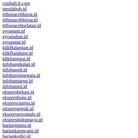
cnnbali.it.com
meulaboh.id
tribunacehbarat.id
tribunacehbesar.id
tribunacehselatan.id
ayoagam.id
ayoasahan.id
ayoasmat.id
klikBalangan.id
klikBandung.id
klikbanggai.id
infobangkalan.id
infobangli.id
infobanjarnegara.id
infobantaeng.id
infobantul.id
ekspresbekasi.id
ekspresbone.id
eksprescianjur.id
ekspresgresik.id
ekspresgorontalo.id
ekspresindramayu.id
harianjepara.id
hariankarawang.id
hariankediri.id