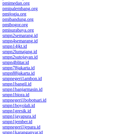
pmimedan.org
pmipalembang.org
pmijogja.org
pmibandung.org
pmibogor.org
pmisurabaya.org
smpn2semarang.id
smpn4semarang.id
smpn14jkt.id
smpn2lumajang.id
smpn2sutojayan.id
smpn4blitar.id
smpn78jakarta.id
smpn88jakarta.id
smpnegeri1ambon.id
smpn1bangil.id
smpn1banjarmasin.id
smpn1biora.id
smpnegeri1bobotsari.id
smpn1boyolali.id
smpn1gresik.id
smpn1jayapura.id
smpn1jember.id
smpnegeri1jepara.id
smpn1karanganyar.id