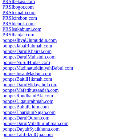
PRSIbekasi.com
PRSIbogor.com
PRSIcimahi.com
PRSIcirebon.com
PRSIdepok.com
PRSIsukabumi.com
PRSIbanjar.com
ponpesIhyaUlumuddin.com
ponpesJabalRahmah.com
ponpesDarulKhairat.com
ponpesDarulMuhsinin.com
ponpesNurulHudas.com
ponpesMadinatuddiniyahBabul.com
ponpesInsanMadani.com
ponpesBaitilHikmah.com
ponpesDarulHidayahul.com
ponpesMafatihussaadah.com
ponpesRaudhatulAla.com
ponpesLiqaurrahmah.com
ponpesBabulUlum.com
ponpesThariqunNajah.com
ponpesDarulQuran.com
ponpesDarulMifathurrahmah.com
ponpesDayahSyaikhuna.com
ponpesTahfidzulQua.com