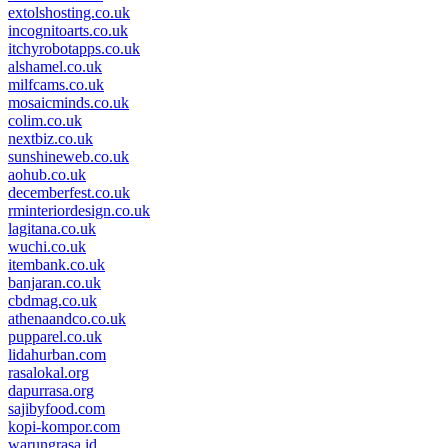
extolshosting.co.uk
incognitoarts.co.uk
itchyrobotapps.co.uk
alshamel.co.uk
milfcams.co.uk
mosaicminds.co.uk
colim.co.uk
nextbiz.co.uk
sunshineweb.co.uk
aohub.co.uk
decemberfest.co.uk
rminteriordesign.co.uk
lagitana.co.uk
wuchi.co.uk
itembank.co.uk
banjaran.co.uk
cbdmag.co.uk
athenaandco.co.uk
pupparel.co.uk
lidahurban.com
rasalokal.org
dapurrasa.org
sajibyfood.com
kopi-kompor.com
warungrasa.id