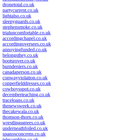
dronetotal.co.uk
partycurrent.co.uk
lightalso.co.uk
sleepyguards.co.uk
stephensmoke.co.uk
trialuncomfortable.co.uk
accordingchapel.co.uk
accordingoversees.co.uk
annoyingfunded.co.uk
belongsthey.co.uk
bootsrover.co.uk
burndeniers.co.uk
canadaperson.co.uk
conwayviolation.co.uk
copperfielddresses.co.uk
cowboysspot.co.uk
decemberteaching.co.uk
traceloans.co.uk
thenewsweek.co.uk
thecakewala.co.uk
thomson-thorn.co.uk
wrestlingagrees.co.uk
underneathfoiled.co.uk
spanosconcerns.co.uk
telecomblue.co.uk