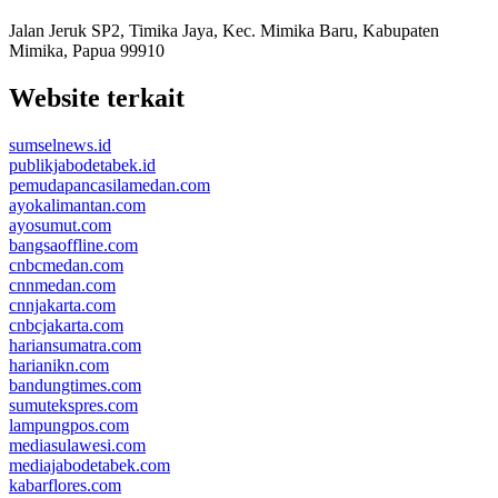
Jalan Jeruk SP2, Timika Jaya, Kec. Mimika Baru, Kabupaten
Mimika, Papua 99910
Website terkait
sumselnews.id
publikjabodetabek.id
pemudapancasilamedan.com
ayokalimantan.com
ayosumut.com
bangsaoffline.com
cnbcmedan.com
cnnmedan.com
cnnjakarta.com
cnbcjakarta.com
hariansumatra.com
harianikn.com
bandungtimes.com
sumutekspres.com
lampungpos.com
mediasulawesi.com
mediajabodetabek.com
kabarflores.com