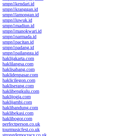
smpn1kendari.id
smpn1kranggan.id
smpn1lamongan.id
smpn1luwuk.id
smpn1madiun.id
smpn1manokwari.id
smpn1narmada.id
smpn1pacitan.id
smpn1padang.id
smpn1pailangga.id
haklijakarta.com
haklilangsa.com
haklisabang.com
haklidenpasar.com
haklicilegon.com
hakliserang.com
haklibengkulu.com
haklijogja.com
haklijambi.com
haklibandung.com
haklibekasi.com
haklibogor.com
perfectperson.co.uk
tourmusicfest.co.uk
strongdemocracy.co.uk