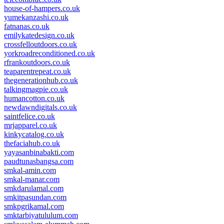
house-of-hampers.co.uk
yumekanzashi.co.uk
fatnanas.co.uk
emilykatedesign.co.uk
crossfelloutdoors.co.uk
yorkroadreconditioned.co.uk
rfrankoutdoors.co.uk
teaparentrepeat.co.uk
thegenerationhub.co.uk
talkingmagpie.co.uk
humancotton.co.uk
newdawndigitals.co.uk
saintfelice.co.uk
mrjapparel.co.uk
kinkycatalog.co.uk
thefaciahub.co.uk
yayasanbinabakti.com
paudtunasbangsa.com
smkal-amin.com
smkal-manar.com
smkdarulamal.com
smkitpasundan.com
smkpgrikamal.com
smktarbiyatululum.com