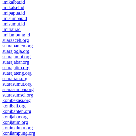
imikalbar.id
imikalsel.id
imipapua.id
imisumbar.id
imisumut.id
imiriau.id
imilampung.id
suaraaceh.org
suarabanten.org
suarajogja.org
suarajambi.org
suarajabar.org
suarajatim.org
suarajateng.org
suarariau.org
suarasumut.org
suarasumbar.org
suarasumsel.org
konibekasi.org
konibali.org
konibanten.org
konijabar.org
konijatim.org
konimaluku.org
konilampung.org