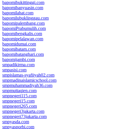
bapomibukittinggi.com
bapomibanyuasin.com
bapomilahat.com
bapomilubuklinggau.com
bapomipalembang.com
bapomiPrabumulih.com
bapomibengkalis.com
bapomipelalawan.com
bapomidumai.com
bapomibatam.com
bapomibatanghari.com
bapomijambi.com
smpadikirma.com
smpasisi.com
smpislamas-syafiiyah02.com
smpmadinaislamicschool.com
smpmuhammadiyah36.com
smpmuttaqien.com
smpnegeri115.com
smpnegeri15.com
smpnegeri265.com
smpnegeri3jakarta.com
smpnegeri73jakarta.com
smpyasda.com
smpyasporbi.com