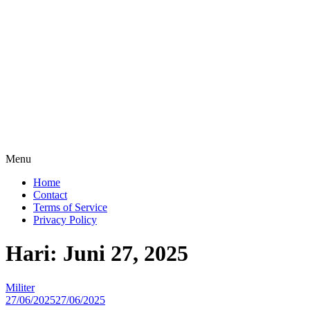
Lompat
ke
konten
Menu
Akademi
Home
Militer
Contact
Indonesia
Terms of Service
Privacy Policy
Putra
Papua,
Hari: Juni 27, 2025
Jiwa
Ksatria,
Garda
Militer
Terdepan
27/06/2025
27/06/2025
Indonesia!