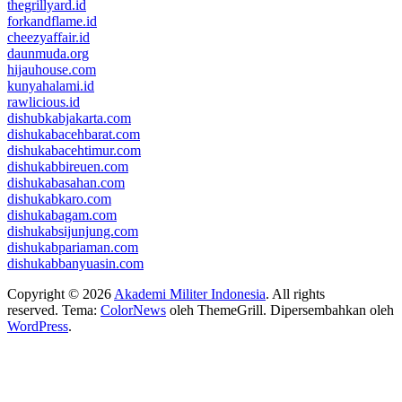
thegrillyard.id
forkandflame.id
cheezyaffair.id
daunmuda.org
hijauhouse.com
kunyahalami.id
rawlicious.id
dishubkabjakarta.com
dishukabacehbarat.com
dishukabacehtimur.com
dishukabbireuen.com
dishukabasahan.com
dishukabkaro.com
dishukabagam.com
dishukabsijunjung.com
dishukabpariaman.com
dishukabbanyuasin.com
Copyright © 2026
Akademi Militer Indonesia
. All rights
reserved. Tema:
ColorNews
oleh ThemeGrill. Dipersembahkan oleh
WordPress
.