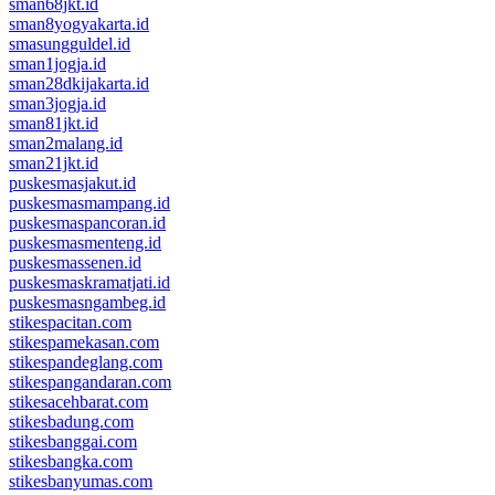
sman68jkt.id
sman8yogyakarta.id
smasungguldel.id
sman1jogja.id
sman28dkijakarta.id
sman3jogja.id
sman81jkt.id
sman2malang.id
sman21jkt.id
puskesmasjakut.id
puskesmasmampang.id
puskesmaspancoran.id
puskesmasmenteng.id
puskesmassenen.id
puskesmaskramatjati.id
puskesmasngambeg.id
stikespacitan.com
stikespamekasan.com
stikespandeglang.com
stikespangandaran.com
stikesacehbarat.com
stikesbadung.com
stikesbanggai.com
stikesbangka.com
stikesbanyumas.com