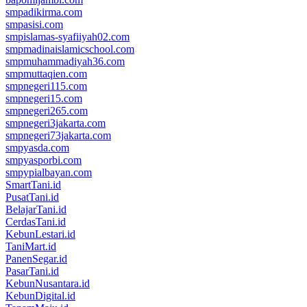
smpadikirma.com
smpasisi.com
smpislamas-syafiiyah02.com
smpmadinaislamicschool.com
smpmuhammadiyah36.com
smpmuttaqien.com
smpnegeri115.com
smpnegeri15.com
smpnegeri265.com
smpnegeri3jakarta.com
smpnegeri73jakarta.com
smpyasda.com
smpyasporbi.com
smpypialbayan.com
SmartTani.id
PusatTani.id
BelajarTani.id
CerdasTani.id
KebunLestari.id
TaniMart.id
PanenSegar.id
PasarTani.id
KebunNusantara.id
KebunDigital.id