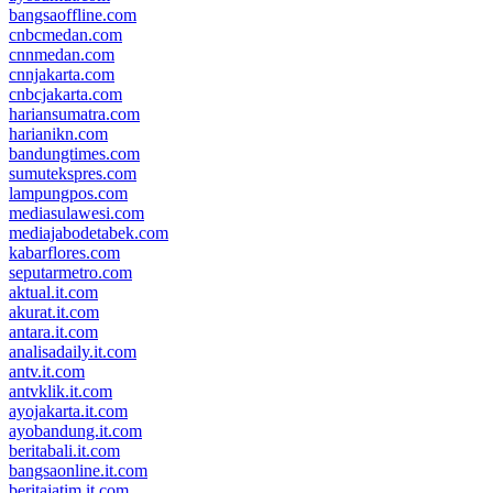
bangsaoffline.com
cnbcmedan.com
cnnmedan.com
cnnjakarta.com
cnbcjakarta.com
hariansumatra.com
harianikn.com
bandungtimes.com
sumutekspres.com
lampungpos.com
mediasulawesi.com
mediajabodetabek.com
kabarflores.com
seputarmetro.com
aktual.it.com
akurat.it.com
antara.it.com
analisadaily.it.com
antv.it.com
antvklik.it.com
ayojakarta.it.com
ayobandung.it.com
beritabali.it.com
bangsaonline.it.com
beritajatim.it.com