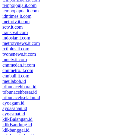
tempojogja.it.com
tempopapua.it.com
idntimes.it.com
metrotv.it.com
sctv.it.com
transtv.it.com
indosiar.it.com
metrotvnews.it.com
rctiplus.it.com
tvonenews.it.com
mnctv.it.com
cnnmedan.it.com
cnnmetro.it.com
cnnbali.it.com
meulaboh.id
tribunacehbarat.id
tribunacehbesar.id
tribunacehselatan.id
ayoagam.id
ayoasahan.id
ayoasmat.id
klikBalangan.id
klikBandung.id
klikbanggai.id