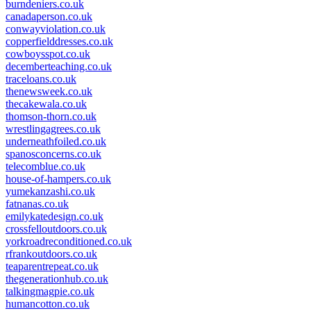
burndeniers.co.uk
canadaperson.co.uk
conwayviolation.co.uk
copperfielddresses.co.uk
cowboysspot.co.uk
decemberteaching.co.uk
traceloans.co.uk
thenewsweek.co.uk
thecakewala.co.uk
thomson-thorn.co.uk
wrestlingagrees.co.uk
underneathfoiled.co.uk
spanosconcerns.co.uk
telecomblue.co.uk
house-of-hampers.co.uk
yumekanzashi.co.uk
fatnanas.co.uk
emilykatedesign.co.uk
crossfelloutdoors.co.uk
yorkroadreconditioned.co.uk
rfrankoutdoors.co.uk
teaparentrepeat.co.uk
thegenerationhub.co.uk
talkingmagpie.co.uk
humancotton.co.uk