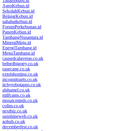
TanamMaju.id
AgroKebun.id
SekolahKebun.id
BelajarKebun.id
sahabatkebun.id
ForumPerkebunan.id
PanenKebun.id
TambangNusantara.id
MineralMaju.id
EnergiTambang.id
MegaTambang.id
causedcalaveras.co.uk
bribedbigotry.co.uk
easecane.co.uk
extolshosting.co.uk
incognitoarts.co.uk
itchyrobotapps.co.uk
alshamel.co.uk
milfcams.co.uk
mosaicminds.co.uk
colim.co.uk
nextbiz.co.uk
sunshineweb.co.uk
aohub.co.uk
decemberfest.co.uk