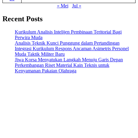
« Mei
Jul »
Recent Posts
Kurikulum Analisis Intelijen Pembinaan Teritorial Bagi
Perwira Muda
Analisis Teknik Kunci Punggung dalam Pertandingan
Integrasi Kurikulum Respons Ancaman Asimetris Personel
Muda Taktik Militer Baru
Jiwa Korsa Menyatukan Langkah Menuju Garis Depan
Perkembangan Riset Material Kain Teknis untuk
Kenyamanan Pakaian Olahraga