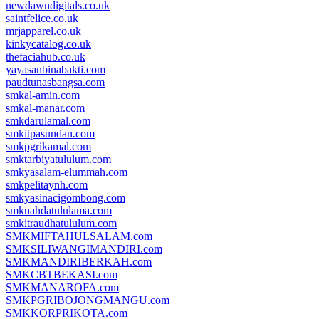
newdawndigitals.co.uk
saintfelice.co.uk
mrjapparel.co.uk
kinkycatalog.co.uk
thefaciahub.co.uk
yayasanbinabakti.com
paudtunasbangsa.com
smkal-amin.com
smkal-manar.com
smkdarulamal.com
smkitpasundan.com
smkpgrikamal.com
smktarbiyatululum.com
smkyasalam-elummah.com
smkpelitaynh.com
smkyasinacigombong.com
smknahdatululama.com
smkitraudhatululum.com
SMKMIFTAHULSALAM.com
SMKSILIWANGIMANDIRI.com
SMKMANDIRIBERKAH.com
SMKCBTBEKASI.com
SMKMANAROFA.com
SMKPGRIBOJONGMANGU.com
SMKKORPRIKOTA.com