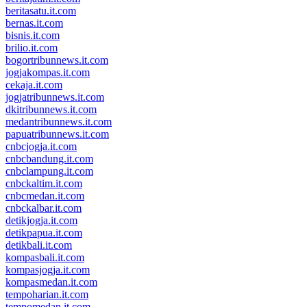
beritasatu.it.com
bernas.it.com
bisnis.it.com
brilio.it.com
bogortribunnews.it.com
jogjakompas.it.com
cekaja.it.com
jogjatribunnews.it.com
dkitribunnews.it.com
medantribunnews.it.com
papuatribunnews.it.com
cnbcjogja.it.com
cnbcbandung.it.com
cnbclampung.it.com
cnbckaltim.it.com
cnbcmedan.it.com
cnbckalbar.it.com
detikjogja.it.com
detikpapua.it.com
detikbali.it.com
kompasbali.it.com
kompasjogja.it.com
kompasmedan.it.com
tempoharian.it.com
tempomedan.it.com