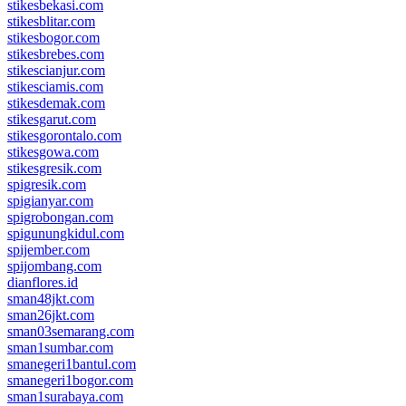
stikesbekasi.com
stikesblitar.com
stikesbogor.com
stikesbrebes.com
stikescianjur.com
stikesciamis.com
stikesdemak.com
stikesgarut.com
stikesgorontalo.com
stikesgowa.com
stikesgresik.com
spigresik.com
spigianyar.com
spigrobongan.com
spigunungkidul.com
spijember.com
spijombang.com
dianflores.id
sman48jkt.com
sman26jkt.com
sman03semarang.com
sman1sumbar.com
smanegeri1bantul.com
smanegeri1bogor.com
sman1surabaya.com