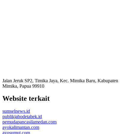
Jalan Jeruk SP2, Timika Jaya, Kec. Mimika Baru, Kabupaten
Mimika, Papua 99910
Website terkait
sumselnews.id
publikjabodetabek.id
pemudapancasilamedan.com
ayokalimantan.com
ayosumut.com