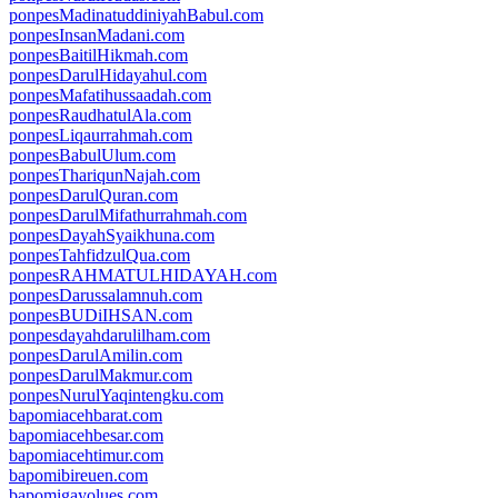
ponpesMadinatuddiniyahBabul.com
ponpesInsanMadani.com
ponpesBaitilHikmah.com
ponpesDarulHidayahul.com
ponpesMafatihussaadah.com
ponpesRaudhatulAla.com
ponpesLiqaurrahmah.com
ponpesBabulUlum.com
ponpesThariqunNajah.com
ponpesDarulQuran.com
ponpesDarulMifathurrahmah.com
ponpesDayahSyaikhuna.com
ponpesTahfidzulQua.com
ponpesRAHMATULHIDAYAH.com
ponpesDarussalamnuh.com
ponpesBUDiIHSAN.com
ponpesdayahdarulilham.com
ponpesDarulAmilin.com
ponpesDarulMakmur.com
ponpesNurulYaqintengku.com
bapomiacehbarat.com
bapomiacehbesar.com
bapomiacehtimur.com
bapomibireuen.com
bapomigayolues.com