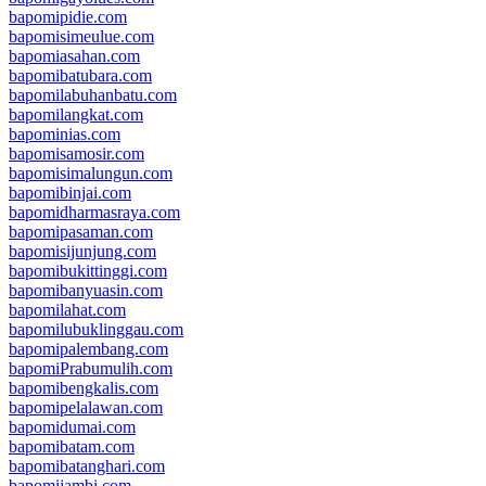
bapomipidie.com
bapomisimeulue.com
bapomiasahan.com
bapomibatubara.com
bapomilabuhanbatu.com
bapomilangkat.com
bapominias.com
bapomisamosir.com
bapomisimalungun.com
bapomibinjai.com
bapomidharmasraya.com
bapomipasaman.com
bapomisijunjung.com
bapomibukittinggi.com
bapomibanyuasin.com
bapomilahat.com
bapomilubuklinggau.com
bapomipalembang.com
bapomiPrabumulih.com
bapomibengkalis.com
bapomipelalawan.com
bapomidumai.com
bapomibatam.com
bapomibatanghari.com
bapomijambi.com