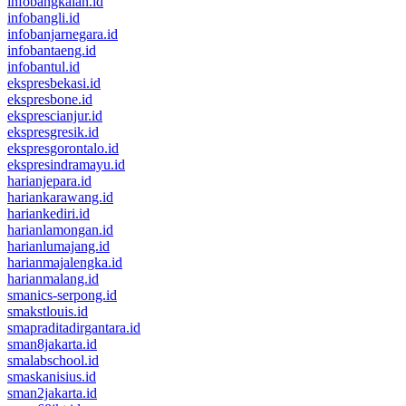
infobangkalan.id
infobangli.id
infobanjarnegara.id
infobantaeng.id
infobantul.id
ekspresbekasi.id
ekspresbone.id
eksprescianjur.id
ekspresgresik.id
ekspresgorontalo.id
ekspresindramayu.id
harianjepara.id
hariankarawang.id
hariankediri.id
harianlamongan.id
harianlumajang.id
harianmajalengka.id
harianmalang.id
smanics-serpong.id
smakstlouis.id
smapraditadirgantara.id
sman8jakarta.id
smalabschool.id
smaskanisius.id
sman2jakarta.id