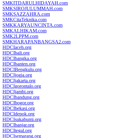
SMKITDARULHIDAYAH.com
SMKSIROJULUMMAH.com
SMKSAZZAHRA.com
SMKCitaTeknika.com
SMKKARYAUNCINTA.com
SMKALHIKAM.com
SMK2LPPM.com
SMKHARAPANBANGSA2.com
HDCIaceh.org
HDCIbali.org
HDCIbangka.org
HDCIbanten.org
HDCIBengkulu.org
HDCIjogja.org
HDCIjakarta.org
HDCIgorontalo.org
HDCIjambi.org
HDCIbandung.org
HDCIbogor.org
HDCIbekasi.org
HDCIdepok.org
HDCIsukabumi.org
HDCIbanjar.org
HDCItegal.org
HDCIsemarang.org