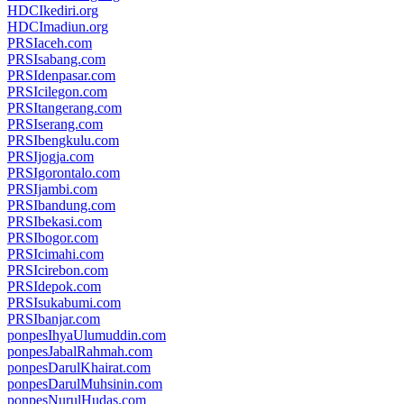
HDCIkediri.org
HDCImadiun.org
PRSIaceh.com
PRSIsabang.com
PRSIdenpasar.com
PRSIcilegon.com
PRSItangerang.com
PRSIserang.com
PRSIbengkulu.com
PRSIjogja.com
PRSIgorontalo.com
PRSIjambi.com
PRSIbandung.com
PRSIbekasi.com
PRSIbogor.com
PRSIcimahi.com
PRSIcirebon.com
PRSIdepok.com
PRSIsukabumi.com
PRSIbanjar.com
ponpesIhyaUlumuddin.com
ponpesJabalRahmah.com
ponpesDarulKhairat.com
ponpesDarulMuhsinin.com
ponpesNurulHudas.com