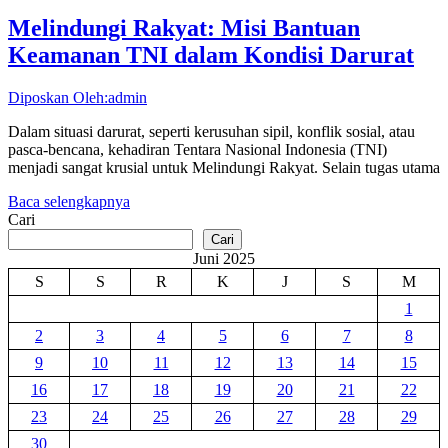
Melindungi Rakyat: Misi Bantuan
Keamanan TNI dalam Kondisi Darurat
Diposkan Oleh:admin
Dalam situasi darurat, seperti kerusuhan sipil, konflik sosial, atau
pasca-bencana, kehadiran Tentara Nasional Indonesia (TNI)
menjadi sangat krusial untuk Melindungi Rakyat. Selain tugas utama
Baca selengkapnya
Cari
Cari
Juni 2025
S
S
R
K
J
S
M
1
2
3
4
5
6
7
8
9
10
11
12
13
14
15
16
17
18
19
20
21
22
23
24
25
26
27
28
29
30