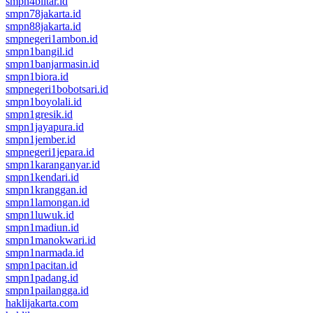
smpn4blitar.id
smpn78jakarta.id
smpn88jakarta.id
smpnegeri1ambon.id
smpn1bangil.id
smpn1banjarmasin.id
smpn1biora.id
smpnegeri1bobotsari.id
smpn1boyolali.id
smpn1gresik.id
smpn1jayapura.id
smpn1jember.id
smpnegeri1jepara.id
smpn1karanganyar.id
smpn1kendari.id
smpn1kranggan.id
smpn1lamongan.id
smpn1luwuk.id
smpn1madiun.id
smpn1manokwari.id
smpn1narmada.id
smpn1pacitan.id
smpn1padang.id
smpn1pailangga.id
haklijakarta.com