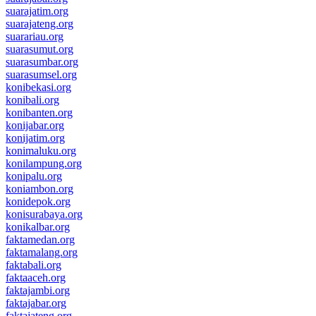
suarajatim.org
suarajateng.org
suarariau.org
suarasumut.org
suarasumbar.org
suarasumsel.org
konibekasi.org
konibali.org
konibanten.org
konijabar.org
konijatim.org
konimaluku.org
konilampung.org
konipalu.org
koniambon.org
konidepok.org
konisurabaya.org
konikalbar.org
faktamedan.org
faktamalang.org
faktabali.org
faktaaceh.org
faktajambi.org
faktajabar.org
faktajateng.org