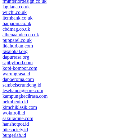
rminteriordesign.co.uk
lagitana.co.uk
wuchi.co.uk
itembank.co.uk
banjaran.co.uk
cbdmag.co.uk
athenaandco.co.uk
pupparel.co.uk
lidahurban.com
rasalokal.org
dapurrasa.org
sajibyfood.com
kopi-kompor.com
warungrasa.id
dapoeroma.com
sambelserundeng.id
lesehanpagisore.com
kampungkecilrasa.com
nekobento.id
kimchiklasik.com
woknroll.id
sakuradine.com
hanshotpot.id
bitesociety.id
burgerlab.id