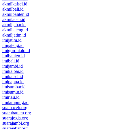
akmilkalsel.id
akmilbali.id
akmilbanten.id
akmilaceh.id
akmiljabar.id
akmiljateng.id
akmiljatim.id
imijatim.id
imijateng.id
imigorontalo.id
imibanten.id
imibali.id
imijambi.id
imikalbar.id
imikalsel.id
imipapua.id
imisumbar.id
imisumut.id
imiriau.id
imilampung.id
suaraaceh.org
suarabanten.org
suarajogja.org
suarajambi.org
suarajabar.org