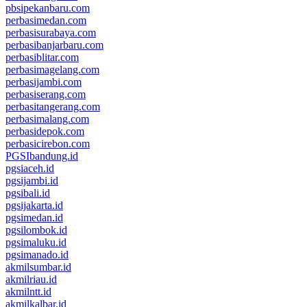
pbsipekanbaru.com
perbasimedan.com
perbasisurabaya.com
perbasibanjarbaru.com
perbasiblitar.com
perbasimagelang.com
perbasijambi.com
perbasiserang.com
perbasitangerang.com
perbasimalang.com
perbasidepok.com
perbasicirebon.com
PGSIbandung.id
pgsiaceh.id
pgsijambi.id
pgsibali.id
pgsijakarta.id
pgsimedan.id
pgsilombok.id
pgsimaluku.id
pgsimanado.id
akmilsumbar.id
akmilriau.id
akmilntt.id
akmilkalbar.id