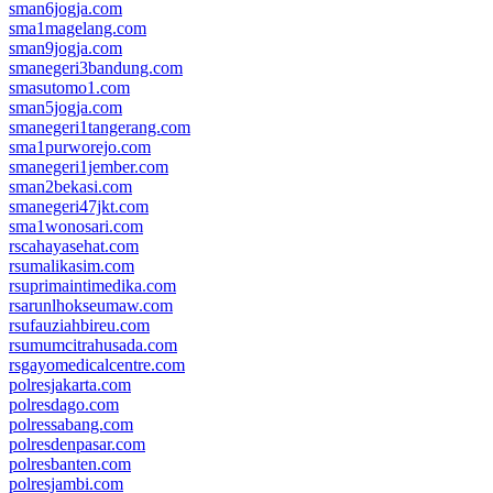
sman6jogja.com
sma1magelang.com
sman9jogja.com
smanegeri3bandung.com
smasutomo1.com
sman5jogja.com
smanegeri1tangerang.com
sma1purworejo.com
smanegeri1jember.com
sman2bekasi.com
smanegeri47jkt.com
sma1wonosari.com
rscahayasehat.com
rsumalikasim.com
rsuprimaintimedika.com
rsarunlhokseumaw.com
rsufauziahbireu.com
rsumumcitrahusada.com
rsgayomedicalcentre.com
polresjakarta.com
polresdago.com
polressabang.com
polresdenpasar.com
polresbanten.com
polresjambi.com