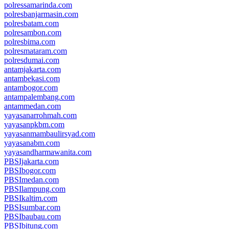
polressamarinda.com
polresbanjarmasin.com
polresbatam.com
polresambon.com
polresbima.com
polresmataram.com
polresdumai.com
antamjakarta.com
antambekasi.com
antambogor.com
antampalembang.com
antammedan.com
yayasanarrohmah.com
yayasanpkbm.com
yayasanmambaulirsyad.com
yayasanabm.com
yayasandharmawanita.com
PBSIjakarta.com
PBSIbogor.com
PBSImedan.com
PBSIlampung.com
PBSIkaltim.com
PBSIsumbar.com
PBSIbaubau.com
PBSIbitung.com