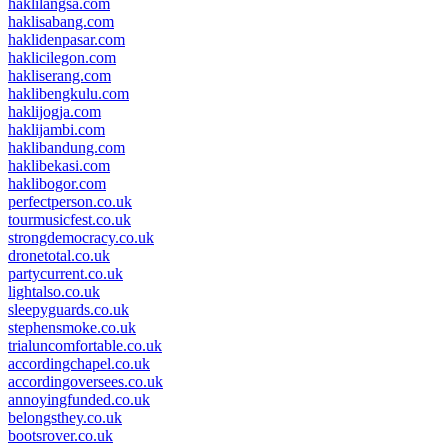
haklilangsa.com
haklisabang.com
haklidenpasar.com
haklicilegon.com
hakliserang.com
haklibengkulu.com
haklijogja.com
haklijambi.com
haklibandung.com
haklibekasi.com
haklibogor.com
perfectperson.co.uk
tourmusicfest.co.uk
strongdemocracy.co.uk
dronetotal.co.uk
partycurrent.co.uk
lightalso.co.uk
sleepyguards.co.uk
stephensmoke.co.uk
trialuncomfortable.co.uk
accordingchapel.co.uk
accordingoversees.co.uk
annoyingfunded.co.uk
belongsthey.co.uk
bootsrover.co.uk