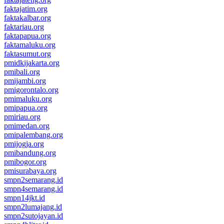
faktajatim.org
faktakalbar.org
faktariau.org
faktapapua.org
faktamaluku.org
faktasumut.org
pmidkijakarta.org
pmibali.org
pmijambi.org
pmigorontalo.org
pmimaluku.org
pmipapua.org
pmiriau.org
pmimedan.org
pmipalembang.org
pmijogja.org
pmibandung.org
pmibogor.org
pmisurabaya.org
smpn2semarang.id
smpn4semarang.id
smpn14jkt.id
smpn2lumajang.id
smpn2sutojayan.id