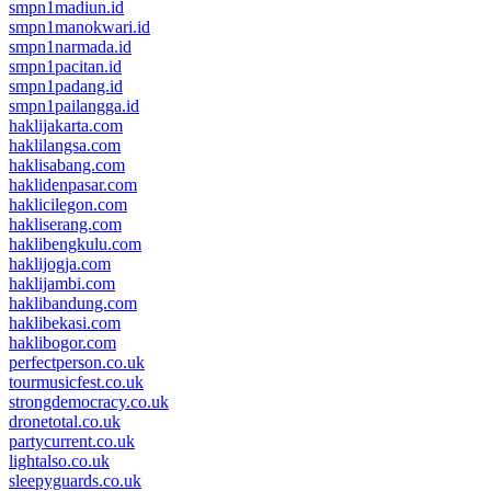
smpn1madiun.id
smpn1manokwari.id
smpn1narmada.id
smpn1pacitan.id
smpn1padang.id
smpn1pailangga.id
haklijakarta.com
haklilangsa.com
haklisabang.com
haklidenpasar.com
haklicilegon.com
hakliserang.com
haklibengkulu.com
haklijogja.com
haklijambi.com
haklibandung.com
haklibekasi.com
haklibogor.com
perfectperson.co.uk
tourmusicfest.co.uk
strongdemocracy.co.uk
dronetotal.co.uk
partycurrent.co.uk
lightalso.co.uk
sleepyguards.co.uk