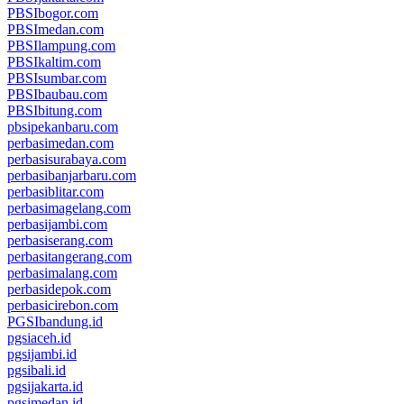
PBSIbogor.com
PBSImedan.com
PBSIlampung.com
PBSIkaltim.com
PBSIsumbar.com
PBSIbaubau.com
PBSIbitung.com
pbsipekanbaru.com
perbasimedan.com
perbasisurabaya.com
perbasibanjarbaru.com
perbasiblitar.com
perbasimagelang.com
perbasijambi.com
perbasiserang.com
perbasitangerang.com
perbasimalang.com
perbasidepok.com
perbasicirebon.com
PGSIbandung.id
pgsiaceh.id
pgsijambi.id
pgsibali.id
pgsijakarta.id
pgsimedan.id