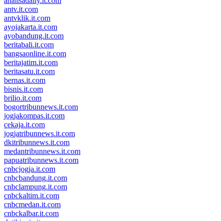
analisadaily.it.com
antv.it.com
antvklik.it.com
ayojakarta.it.com
ayobandung.it.com
beritabali.it.com
bangsaonline.it.com
beritajatim.it.com
beritasatu.it.com
bernas.it.com
bisnis.it.com
brilio.it.com
bogortribunnews.it.com
jogjakompas.it.com
cekaja.it.com
jogjatribunnews.it.com
dkitribunnews.it.com
medantribunnews.it.com
papuatribunnews.it.com
cnbcjogja.it.com
cnbcbandung.it.com
cnbclampung.it.com
cnbckaltim.it.com
cnbcmedan.it.com
cnbckalbar.it.com