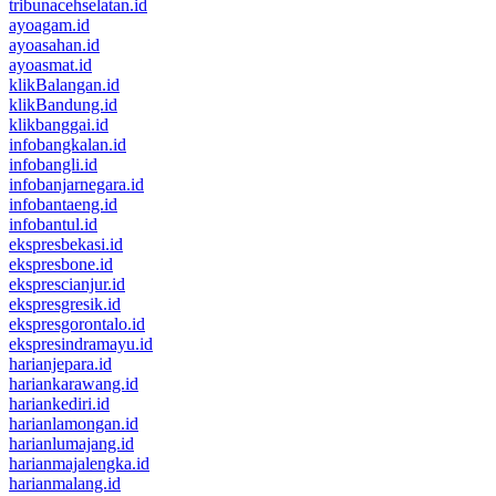
tribunacehselatan.id
ayoagam.id
ayoasahan.id
ayoasmat.id
klikBalangan.id
klikBandung.id
klikbanggai.id
infobangkalan.id
infobangli.id
infobanjarnegara.id
infobantaeng.id
infobantul.id
ekspresbekasi.id
ekspresbone.id
eksprescianjur.id
ekspresgresik.id
ekspresgorontalo.id
ekspresindramayu.id
harianjepara.id
hariankarawang.id
hariankediri.id
harianlamongan.id
harianlumajang.id
harianmajalengka.id
harianmalang.id