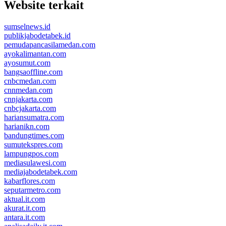
Website terkait
sumselnews.id
publikjabodetabek.id
pemudapancasilamedan.com
ayokalimantan.com
ayosumut.com
bangsaoffline.com
cnbcmedan.com
cnnmedan.com
cnnjakarta.com
cnbcjakarta.com
hariansumatra.com
harianikn.com
bandungtimes.com
sumutekspres.com
lampungpos.com
mediasulawesi.com
mediajabodetabek.com
kabarflores.com
seputarmetro.com
aktual.it.com
akurat.it.com
antara.it.com