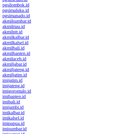
pgsilombok.id
pgsimaluku.id
pgsimanado.id
akmilsumbar.id
akmilriau.id
akmilntt.id
akmilkalbar.id
akmilkalsel.id
akmilbali.id
akmilbanten.id
akmilaceh.id
akmiljabar.id
akmiljateng.id
akmiljatim.id
imijatim.id
imijateng.id
imigorontalo.id
imibanten.id
imibali.id
imijambi.id
imikalbar.id
imikalsel.id
imipapua.id
imisumbar.id