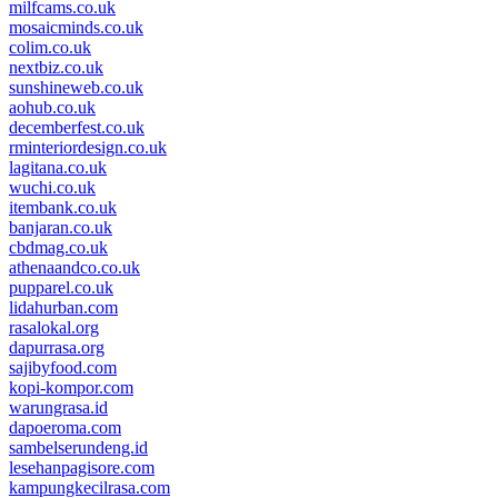
milfcams.co.uk
mosaicminds.co.uk
colim.co.uk
nextbiz.co.uk
sunshineweb.co.uk
aohub.co.uk
decemberfest.co.uk
rminteriordesign.co.uk
lagitana.co.uk
wuchi.co.uk
itembank.co.uk
banjaran.co.uk
cbdmag.co.uk
athenaandco.co.uk
pupparel.co.uk
lidahurban.com
rasalokal.org
dapurrasa.org
sajibyfood.com
kopi-kompor.com
warungrasa.id
dapoeroma.com
sambelserundeng.id
lesehanpagisore.com
kampungkecilrasa.com