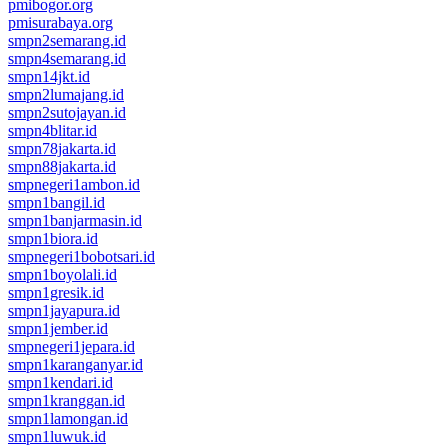
pmibogor.org
pmisurabaya.org
smpn2semarang.id
smpn4semarang.id
smpn14jkt.id
smpn2lumajang.id
smpn2sutojayan.id
smpn4blitar.id
smpn78jakarta.id
smpn88jakarta.id
smpnegeri1ambon.id
smpn1bangil.id
smpn1banjarmasin.id
smpn1biora.id
smpnegeri1bobotsari.id
smpn1boyolali.id
smpn1gresik.id
smpn1jayapura.id
smpn1jember.id
smpnegeri1jepara.id
smpn1karanganyar.id
smpn1kendari.id
smpn1kranggan.id
smpn1lamongan.id
smpn1luwuk.id