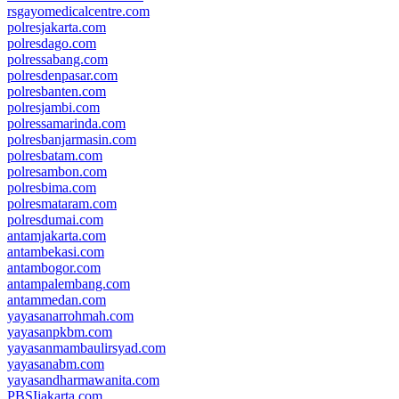
rsgayomedicalcentre.com
polresjakarta.com
polresdago.com
polressabang.com
polresdenpasar.com
polresbanten.com
polresjambi.com
polressamarinda.com
polresbanjarmasin.com
polresbatam.com
polresambon.com
polresbima.com
polresmataram.com
polresdumai.com
antamjakarta.com
antambekasi.com
antambogor.com
antampalembang.com
antammedan.com
yayasanarrohmah.com
yayasanpkbm.com
yayasanmambaulirsyad.com
yayasanabm.com
yayasandharmawanita.com
PBSIjakarta.com