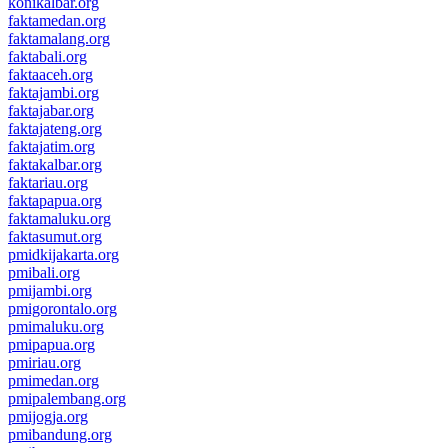
konikalbar.org
faktamedan.org
faktamalang.org
faktabali.org
faktaaceh.org
faktajambi.org
faktajabar.org
faktajateng.org
faktajatim.org
faktakalbar.org
faktariau.org
faktapapua.org
faktamaluku.org
faktasumut.org
pmidkijakarta.org
pmibali.org
pmijambi.org
pmigorontalo.org
pmimaluku.org
pmipapua.org
pmiriau.org
pmimedan.org
pmipalembang.org
pmijogja.org
pmibandung.org