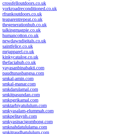
crossfelloutdoors.co.uk
yorkroadreconditioned.co.uk
rfrankoutdoors.co.uk
teaparentrepeat.co.uk
thegenerationhub.co.uk
talkingmagpie.co.uk
humancotton.co.uk
newdawndigitals.co.uk
saintfelice.co.uk
mrjapparel.co.uk
kinkycatalog.co.uk
thefaciahub.co.uk
yayasanbinabakti.com
paudtunasbangsa.com
smkal-amin.com
smkal-manar.com
smkdarulamal.com
smkitpasundan.com
smkpgrikamal.com
smktarbiyatululum.com
smkyasalam-elummah.com
smkpelitaynh.com
smkyasinacigombong.com
smknahdatululama.com
smkitraudhatululum.com