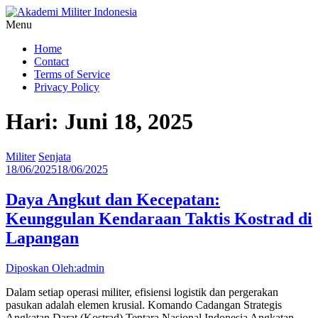
Lompat
ke
Menu
konten
Akademi
Home
Militer
Contact
Indonesia
Terms of Service
Privacy Policy
Putra
Papua,
Hari: Juni 18, 2025
Jiwa
Ksatria,
Garda
Militer
Senjata
Terdepan
18/06/2025
18/06/2025
Indonesia!
Daya Angkut dan Kecepatan:
Keunggulan Kendaraan Taktis Kostrad di
Lapangan
Diposkan Oleh:admin
Dalam setiap operasi militer, efisiensi logistik dan pergerakan
pasukan adalah elemen krusial. Komando Cadangan Strategis
Angkatan Darat (Kostrad) Tentara Nasional Indonesia Angkatan