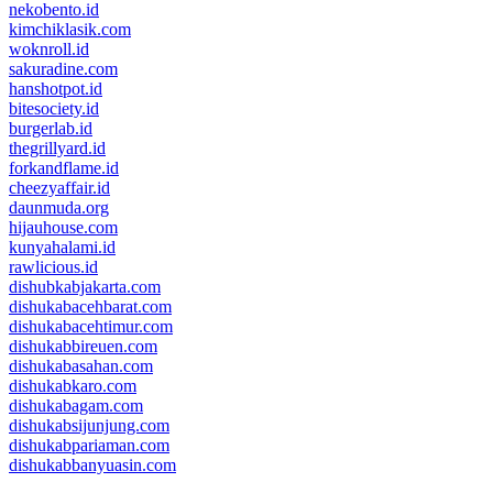
nekobento.id
kimchiklasik.com
woknroll.id
sakuradine.com
hanshotpot.id
bitesociety.id
burgerlab.id
thegrillyard.id
forkandflame.id
cheezyaffair.id
daunmuda.org
hijauhouse.com
kunyahalami.id
rawlicious.id
dishubkabjakarta.com
dishukabacehbarat.com
dishukabacehtimur.com
dishukabbireuen.com
dishukabasahan.com
dishukabkaro.com
dishukabagam.com
dishukabsijunjung.com
dishukabpariaman.com
dishukabbanyuasin.com