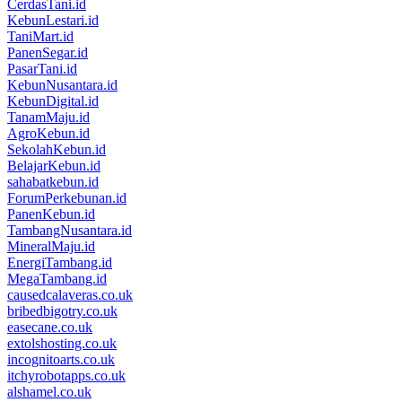
CerdasTani.id
KebunLestari.id
TaniMart.id
PanenSegar.id
PasarTani.id
KebunNusantara.id
KebunDigital.id
TanamMaju.id
AgroKebun.id
SekolahKebun.id
BelajarKebun.id
sahabatkebun.id
ForumPerkebunan.id
PanenKebun.id
TambangNusantara.id
MineralMaju.id
EnergiTambang.id
MegaTambang.id
causedcalaveras.co.uk
bribedbigotry.co.uk
easecane.co.uk
extolshosting.co.uk
incognitoarts.co.uk
itchyrobotapps.co.uk
alshamel.co.uk