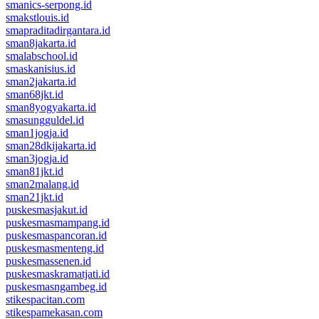
smanics-serpong.id
smakstlouis.id
smapraditadirgantara.id
sman8jakarta.id
smalabschool.id
smaskanisius.id
sman2jakarta.id
sman68jkt.id
sman8yogyakarta.id
smasungguldel.id
sman1jogja.id
sman28dkijakarta.id
sman3jogja.id
sman81jkt.id
sman2malang.id
sman21jkt.id
puskesmasjakut.id
puskesmasmampang.id
puskesmaspancoran.id
puskesmasmenteng.id
puskesmassenen.id
puskesmaskramatjati.id
puskesmasngambeg.id
stikespacitan.com
stikespamekasan.com