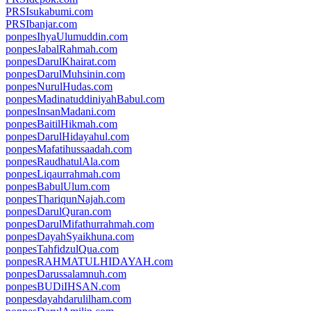
PRSIsukabumi.com
PRSIbanjar.com
ponpesIhyaUlumuddin.com
ponpesJabalRahmah.com
ponpesDarulKhairat.com
ponpesDarulMuhsinin.com
ponpesNurulHudas.com
ponpesMadinatuddiniyahBabul.com
ponpesInsanMadani.com
ponpesBaitilHikmah.com
ponpesDarulHidayahul.com
ponpesMafatihussaadah.com
ponpesRaudhatulAla.com
ponpesLiqaurrahmah.com
ponpesBabulUlum.com
ponpesThariqunNajah.com
ponpesDarulQuran.com
ponpesDarulMifathurrahmah.com
ponpesDayahSyaikhuna.com
ponpesTahfidzulQua.com
ponpesRAHMATULHIDAYAH.com
ponpesDarussalamnuh.com
ponpesBUDiIHSAN.com
ponpesdayahdarulilham.com