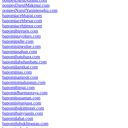
ponpesDarulAmilin.com
ponpesDarulMakmur.com
ponpesNurulYaqintengku.com
bapomiacehbarat.com
bapomiacehbesar.com
bapomiacehtimur.com
bapomibireuen.com
bapomigayolues.com
bapomipidie.com
bapomisimeulue.com
bapomiasahan.com
bapomibatubara.com
bapomilabuhanbatu.com
bapomilangkat.com
bapominias.com
bapomisamosir.com
bapomisimalungun.com
bapomibinjai.com
bapomidharmasraya.com
bapomipasaman.com
bapomisijunjung.com
bapomibukittinggi.com
bapomibanyuasin.com
bapomilahat.com
bapomilubuklinggau.com