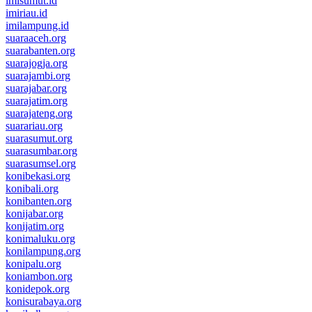
imisumut.id
imiriau.id
imilampung.id
suaraaceh.org
suarabanten.org
suarajogja.org
suarajambi.org
suarajabar.org
suarajatim.org
suarajateng.org
suarariau.org
suarasumut.org
suarasumbar.org
suarasumsel.org
konibekasi.org
konibali.org
konibanten.org
konijabar.org
konijatim.org
konimaluku.org
konilampung.org
konipalu.org
koniambon.org
konidepok.org
konisurabaya.org