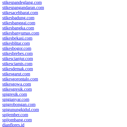
stikespandeglang.com
stikespangandaran.com
stikesacehbarat.com
stikesbadung.com
stikesbanggai.com
stikesbangka.com
stikesbanyumas.com
stikesbekasi.com
stikesblitar.com
stikesbogor.com
stikesbrebes.com
stikescianjur.com
stikesciamis.com
stikesdemak.com
stikesgarut.com
stikesgorontalo.com
stikesgowa.com
stikesgresik.com
spigresik.com
spigianyar.com
spigrobongan.com
spigunungkidul.com
spijember.com
spijombang.com
dianflores.id