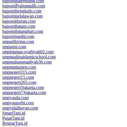
bapomipalembang.com
bapomiPrabumulih.com
bapomibengkalis.com
bapomipelalawan.com
bapomidumai.com
bapomibatam.com
bapomibatanghari.com
bapomijambi.com
smpadikirma.com
smpasisi.com
smpislamas-syafiiyah02.com
smpmadinaislamicschool.com
smpmuhammadiyah36.com
smpmuttaqien.com
smpnegeri115.com
smpnegeri15.com
smpnegeri265.com
smpnegeri3jakarta.com
smpnegeri73jakarta.com
smpyasda.com
smpyasporbi.com
smpypialbayan.com
SmartTani.id
PusatTani.id
BelajarTani.id