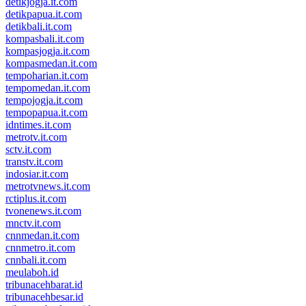
detikjogja.it.com
detikpapua.it.com
detikbali.it.com
kompasbali.it.com
kompasjogja.it.com
kompasmedan.it.com
tempoharian.it.com
tempomedan.it.com
tempojogja.it.com
tempopapua.it.com
idntimes.it.com
metrotv.it.com
sctv.it.com
transtv.it.com
indosiar.it.com
metrotvnews.it.com
rctiplus.it.com
tvonenews.it.com
mnctv.it.com
cnnmedan.it.com
cnnmetro.it.com
cnnbali.it.com
meulaboh.id
tribunacehbarat.id
tribunacehbesar.id