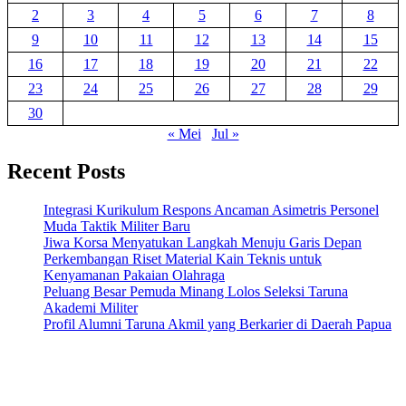
2
3
4
5
6
7
8
9
10
11
12
13
14
15
16
17
18
19
20
21
22
23
24
25
26
27
28
29
30
« Mei
Jul »
Recent Posts
Integrasi Kurikulum Respons Ancaman Asimetris Personel
Muda Taktik Militer Baru
Jiwa Korsa Menyatukan Langkah Menuju Garis Depan
Perkembangan Riset Material Kain Teknis untuk
Kenyamanan Pakaian Olahraga
Peluang Besar Pemuda Minang Lolos Seleksi Taruna
Akademi Militer
Profil Alumni Taruna Akmil yang Berkarier di Daerah Papua