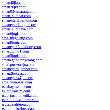
sman48jkt.com
sman26jkt.com
sman03semarang.com
sman1sumbar.com
smanegeri1bantul.com
smanegeri1bogor.com
sman1surabaya.com
sman6jogja.com
sma1magelang.com
sman9jogja.com
smanegeri3bandung.com
smasutomo1.com
sman5jogja.com
smanegeri1tangerang.com
sma1purworejo.com
smanegeri1jember.com
sman2bekasi.com
smanegeri47jkt.com
sma1wonosari.com
rscahayasehat.com
rsumalikasim.com
rsuprimaintimedika.com
rsarunlhokseumaw.com
rsufauziahbireu.com
rsumumcitrahusada.com