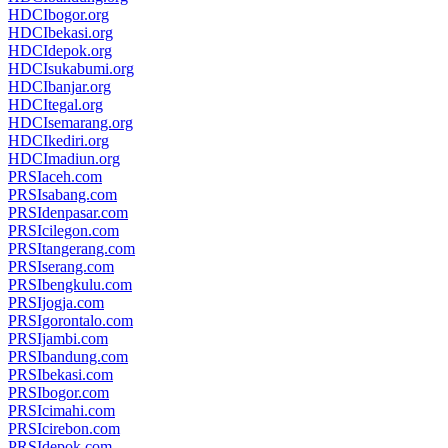
HDCIbogor.org
HDCIbekasi.org
HDCIdepok.org
HDCIsukabumi.org
HDCIbanjar.org
HDCItegal.org
HDCIsemarang.org
HDCIkediri.org
HDCImadiun.org
PRSIaceh.com
PRSIsabang.com
PRSIdenpasar.com
PRSIcilegon.com
PRSItangerang.com
PRSIserang.com
PRSIbengkulu.com
PRSIjogja.com
PRSIgorontalo.com
PRSIjambi.com
PRSIbandung.com
PRSIbekasi.com
PRSIbogor.com
PRSIcimahi.com
PRSIcirebon.com
PRSIdepok.com