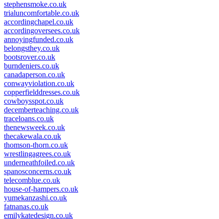
stephensmoke.co.uk
trialuncomfortable.co.uk
accordingchapel.co.uk
accordingoversees.co.uk
annoyingfunded.co.uk
belongsthey.co.uk
bootsrover.co.uk
burndeniers.co.uk
canadaperson.co.uk
conwayviolation.co.uk
copperfielddresses.co.uk
cowboysspot.co.uk
decemberteaching.co.uk
traceloans.co.uk
thenewsweek.co.uk
thecakewala.co.uk
thomson-thorn.co.uk
wrestlingagrees.co.uk
underneathfoiled.co.uk
spanosconcerns.co.uk
telecomblue.co.uk
house-of-hampers.co.uk
yumekanzashi.co.uk
fatnanas.co.uk
emilykatedesign.co.uk